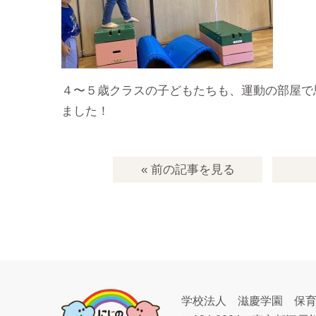
４〜５歳クラスの子どもたちも、運動の部屋で
ました！
« 前の記事
を見る
学校法人 滋慶学園 保