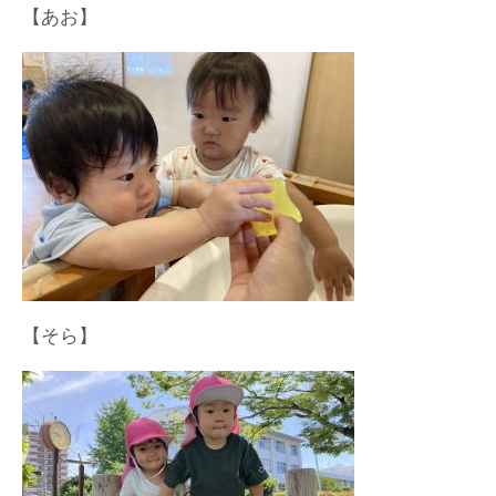
【あお】
【そら】