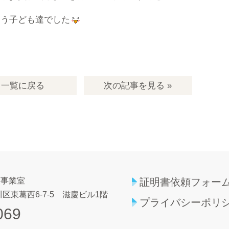
まう子ども達でした
一覧
に戻る
次の記事
を見る
»
育事業室
証明書依頼フォー
区東葛西6-7-5
滋慶ビル1階
プライバシーポリ
069