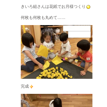
きいろ組さんは花紙でお月様つくり
何枚も何枚も丸めて……
完成