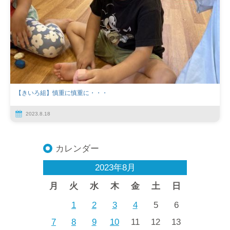
【きいろ組】慎重に慎重に・・・
2023.8.18
カレンダー
2023年8月
月
火
水
木
金
土
日
1
2
3
4
5
6
7
8
9
10
11
12
13