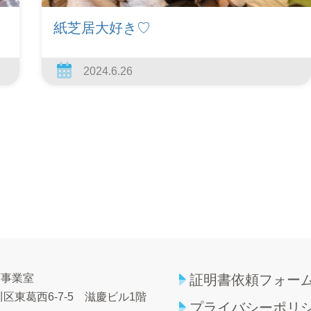
紙芝居大好き♡
2024.6.26
育事業室
証明書依頼フォー
区東葛西6-7-5
滋慶ビル1階
プライバシーポリ