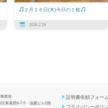
２月２６日(木)今日の１枚
2026.2.26
育事業室
証明書依頼フォー
区東葛西6-7-5
滋慶ビル1階
プライバシーポリ