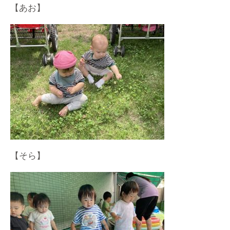
【あお】
【そら】